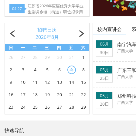
江苏省2026年应届优秀大学毕业
04-27
生选调乡镇（街道）职位拟录用
人选公示
关于新疆喀什地区到校举行人才
04-23
引进宣讲的通知
校内宣讲会
招聘日历
2026年8月
06月
南宁汽车
日
一
二
三
四
五
六
广西大学
30日
26
27
28
29
30
31
1
2
3
4
5
6
8
05月
广东三
今
广西大学
25日
9
10
11
12
13
14
15
16
17
18
19
20
21
22
05月
郑州科技
广西大学
20日
23
24
25
26
27
28
29
30
31
1
2
3
4
5
快速导航