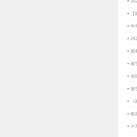
2
【
中
2
国
南
全
南
《
租
十