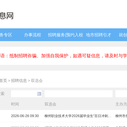
服务专区
办事流程
招聘服务|预约入校
地市招聘引才
就
示语：抵制招聘诈骗、加强自我保护，如遇可疑信息，请及时与
首页
>
招聘信息
>
双选会
搜索
时间
双选会
主办
2026-06-26 09:30
柳州职业技术大学2026届毕业生“百日冲刺促就业”暨2027届毕业生“预就业”双选会