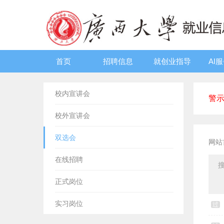
首页
招聘信息
就创业指导
AI
校内宣讲会
警
校外宣讲会
双选会
网站
在线招聘
正式岗位
实习岗位
过