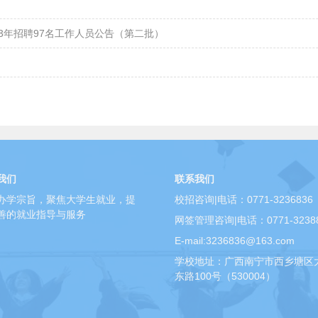
3年招聘97名工作人员公告（第二批）
我们
联系我们
办学宗旨，聚焦大学生就业，提
校招咨询|电话：0771-3236836
善的就业指导与服务
网签管理咨询|电话：0771-3238
E-mail:3236836@163.com
学校地址：广西南宁市西乡塘区
东路100号（530004）